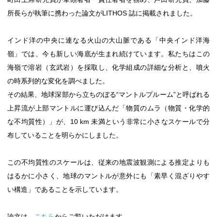
所長らが執筆に携わった論文がLITHOS 誌に掲載されました。
インド洋の中央に連なる火山の大山脈である「中央インド洋海
嶺」では、今も新しい海底が生まれ続けています。私たちはこの
海嶺で溶岩（玄武岩）を採取し、化学組成の詳細な分析と、噴火
の時系列的な変化を調べました。
その結果、地球深部から立ちのぼる“マントルプルーム”と呼ばれる
上昇流が上部マントルに運び込んだ「物質のムラ（物質・化学的
な不均質性）」が、10 km 未満という非常に小さなスケールで分
布していることを明らかにしました。
この不均質性のスケールは、従来の地震波観測による推定よりも
はるかに小さく、地球のマントルが意外にも「素早く混ざりやす
い構造」であることを示しています。
論文は、
こちら
からご覧いただけます。